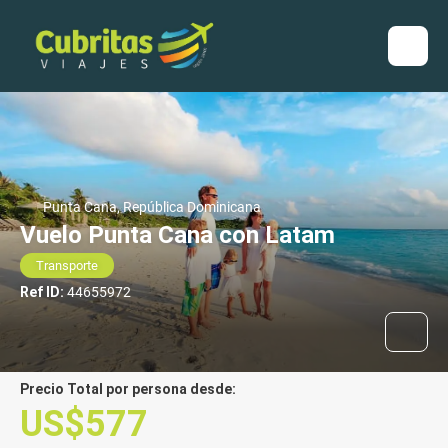
Punta Cana, República Dominicana
Vuelo Punta Cana con Latam
Transporte
Ref ID:
44655972
Precio Total por persona desde:
US$577