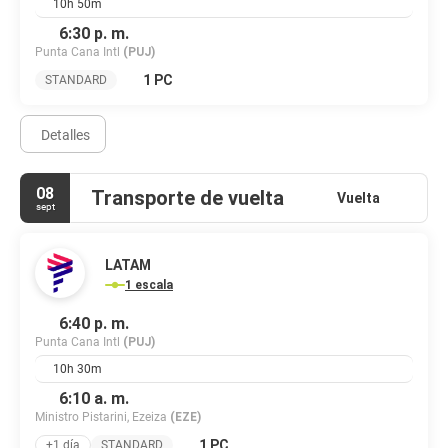
10h 50m
6:30 p. m.
Punta Cana Intl
(PUJ)
1 PC
STANDARD
Detalles
08
Transporte de vuelta
Vuelta
sept
LATAM
1 escala
6:40 p. m.
Punta Cana Intl
(PUJ)
10h 30m
6:10 a. m.
Ministro Pistarini, Ezeiza
(EZE)
1 PC
+1 día
STANDARD