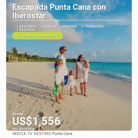
Escapada Punta Cana con
Iberostar
1 DESTINOS
2 VUELOS
7 NOCHES
2 TRANSFERS
1 SEGUROS
Paquete de vacaciones
desde:
US$1,556
por persona
INDICÁ TU DESTINO:
Punta Cana
Ver