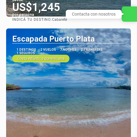
desde:
US$1,245
Contacta con nosotros
por persona
INDICÁ TU DESTINO:
Cabarete
Ver
Escapada Puerto Plata
1 DESTINOS
2 VUELOS
7 NOCHES
2 TRANSFERS
1 SEGUROS
Costa Atlántica dominicana