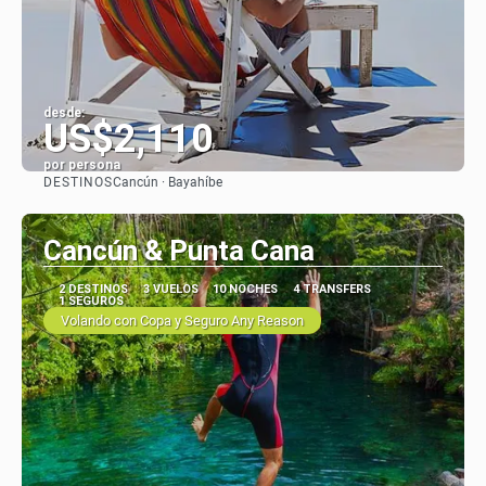
desde:
US$2,110
por persona
DESTINOS
Cancún · Bayahíbe
Ver
Cancún & Punta Cana
2 DESTINOS
3 VUELOS
10 NOCHES
4 TRANSFERS
1 SEGUROS
Volando con Copa y Seguro Any Reason