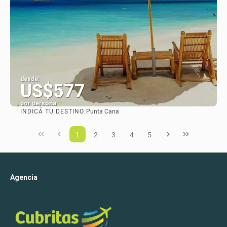
desde:
US$577
por persona
INDICÁ TU DESTINO:
Punta Cana
Ver
1
2
3
4
5
Agencia