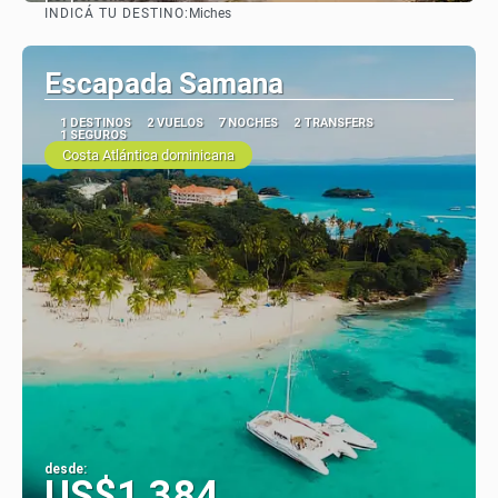
INDICÁ TU DESTINO:
Miches
Ver
Escapada Samana
1 DESTINOS
2 VUELOS
7 NOCHES
2 TRANSFERS
1 SEGUROS
Costa Atlántica dominicana
desde:
US$1,384