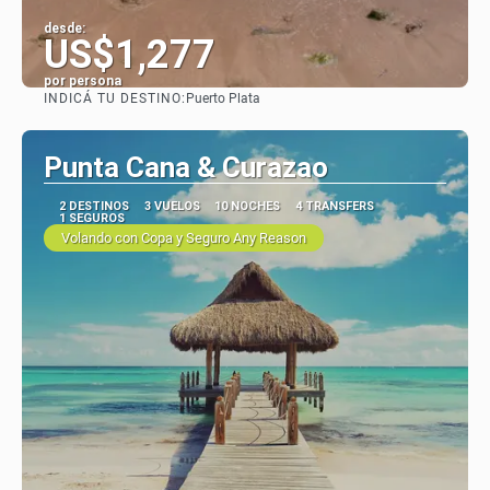
desde:
US$1,277
por persona
INDICÁ TU DESTINO:
Puerto Plata
Ver
Punta Cana & Curazao
2 DESTINOS
3 VUELOS
10 NOCHES
4 TRANSFERS
1 SEGUROS
Volando con Copa y Seguro Any Reason