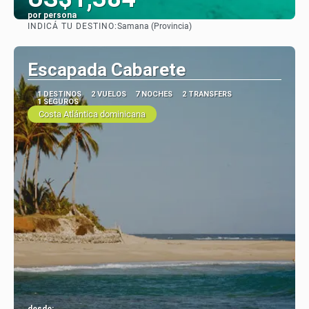
por persona
INDICÁ TU DESTINO:
Samana (Provincia)
Ver
Escapada Cabarete
1 DESTINOS
2 VUELOS
7 NOCHES
2 TRANSFERS
1 SEGUROS
Costa Atlántica dominicana