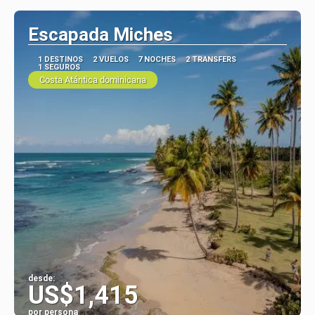
Escapada Miches
1 DESTINOS
2 VUELOS
7 NOCHES
2 TRANSFERS
1 SEGUROS
Costa Atántica dominicana
desde:
US$1,415
por persona