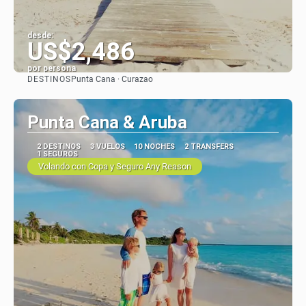
desde:
US$2,486
por persona
DESTINOS
Punta Cana · Curazao
Ver
Punta Cana & Aruba
2 DESTINOS
3 VUELOS
10 NOCHES
2 TRANSFERS
1 SEGUROS
Volando con Copa y Seguro Any Reason