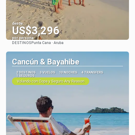
desde:
US$3,296
por persona
DESTINOS
Punta Cana · Aruba
Ver
Cancún & Bayahibe
2 DESTINOS
3 VUELOS
10 NOCHES
4 TRANSFERS
1 SEGUROS
Volando con Copa y Seguro Any Reason