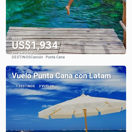
desde:
US$1,934
por persona
DESTINOS
Cancún · Punta Cana
Ver
Vuelo Punta Cana con Latam
1 DESTINOS
2 VUELOS