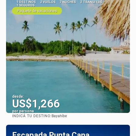
1 DESTINOS
2 VUELOS
7 NOCHES
2 TRANSFERS
1 SEGUROS
Paquete de vacaciones
desde:
US$1,266
por persona
INDICÁ TU DESTINO:
Bayahíbe
Ver
Escapada Punta Cana