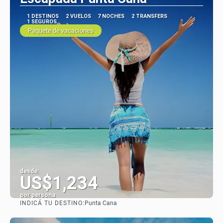
1 DESTINOS
2 VUELOS
7 NOCHES
2 TRANSFERS
1 SEGUROS
Paquete de vacaciones
desde:
US$1,234
por persona
INDICÁ TU DESTINO:
Punta Cana
Ver