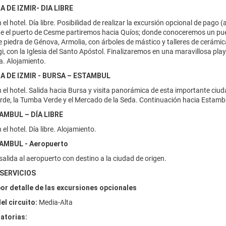
A DE IZMIR- DIA LIBRE
el hotel. Día libre. Posibilidad de realizar la excursión opcional de pag
e el puerto de Cesme partiremos hacia Quíos; donde conoceremos un pue
 piedra de Génova, Armolia, con árboles de mástico y talleres de cerámic
gi, con la Iglesia del Santo Apóstol. Finalizaremos en una maravillosa play
a. Alojamiento.
NA DE IZMIR - BURSA – ESTAMBUL
el hotel. Salida hacia Bursa y visita panorámica de esta importante ciu
de, la Tumba Verde y el Mercado de la Seda. Continuación hacia Estambul
TAMBUL – DÍA LIBRE
el hotel. Día libre. Alojamiento.
TAMBUL - Aeropuerto
alida al aeropuerto con destino a la ciudad de origen.
 SERVICIOS
or detalle de las excursiones opcionales
el circuito:
Media-Alta
atorias: