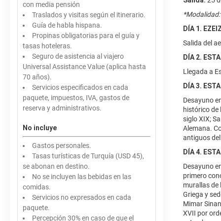
Salida:
25 d
con media pensión
*Modalidad:
Traslados y visitas según el itinerario.
Guía de habla hispana.
DÍA 1. EZE
Propinas obligatorias para el guía y
Salida del a
tasas hoteleras.
Seguro de asistencia al viajero
DÍA 2. EST
Universal Assistance Value (aplica hasta
Llegada a Es
70 años).
DÍA 3. EST
Servicios especificados en cada
paquete, impuestos, IVA, gastos de
Desayuno en 
reserva y administrativos.
histórico de
siglo XIX; S
No incluye
Alemana. Co
antiguos del
Gastos personales.
DÍA 4. EST
Tasas turísticas de Turquía (USD 45),
se abonan en destino.
Desayuno en 
primero cono
No se incluyen las bebidas en las
murallas de 
comidas.
Griega y sed
Servicios no expresados en cada
Mimar Sinan 
paquete.
XVII por ord
Percepción 30% en caso de que el