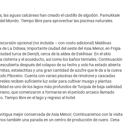
is, las aguas calcáreas han creado el castillo de algodón. Pamukkale
el Mundo. Tiempo libre para aprovechar las piscinas naturales.
 excursión opcional (no incluida – con costo adicional) Maldivas
 de La Odisea; Importante ciudad del oeste del Asia Menor, en Frigia
iudad turca de Denizli, cerca de la aldea de Eskihisar. En el sitio
 la cisterna y el acueducto, así como los baños termales. Continuación
escubierta después del colapso de su techo y solo ha estado abierta
gmitas, estalactitas y una gran cantidad de azufre que le da a la cueva
ríodo Plioceno. Cuenta con varias piscinas de rimstone y cascadas
aredes reciben suficiente luz solar para cultivar musgo y plantas
idad es uno de los lagos más profundos de Turquía de baja salinidad
cteriano, que comenzaron a formarse en el período arcaico llamado
Tiempo libre en el lago y regreso al hotel.
d antigua mejor conservada de Asia Menor; Continuaremos con la visita
aremos también una parada en un centro de producción de cuero. Cena