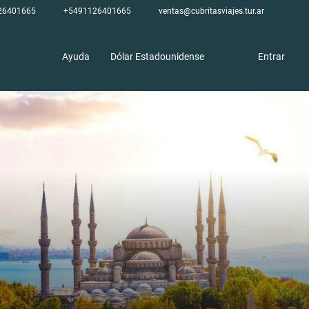
26401665
+5491126401665
ventas@cubritasviajes.tur.ar
Ayuda
Dólar Estadounidense
Entrar