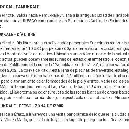
ADOCIA - PAMUKKALE
el hotel. Salida hacia Pamukkale y visita a la antigua ciudad de Hierápol
arada por la UNESCO como uno de los Patrimonios Culturales Eminentes d
a.
UKKALE - DÍA LIBRE
el hotel. Dia libre para sus actividades personales.Sugerimos realizar la
ximadamente 110 USD por persona): Salida para visitar la ciudad antigua
 el borde del valle del río Lico. Ubicada a unos 6 km al norte de la actual c
 actual pueden observarse las ruinas del estadio, el anfiteatro, el odeón,
va de Kaklik conocida como la “Pamukkale subterránea”, esta cueva fue d
esde 2002. La cueva de Kaklık está llena de piscinas de travertino, estala
intivo. La cueva se formó hace más de 2,5 millones de años durante el pe
 para el tratamiento de enfermedades de la piel y artritis. Varias de las p
Más tarde continuaremos al Lago Salda; de hasta 184 metros de profund
inidad. El lago toma su color turquesa de las rocas blancas de origen ba
o, y aún continúan formándose,un espectáculo de la naturaleza. Almuerzo. 
MUKKALE - EFESO - ZONA DE IZMIR
alida a Éfeso, allí haremos una visita panorámica de lo que es la ciuda
 la Virgen María, que a día de hoy es un lugar de peregrinación. Realiz