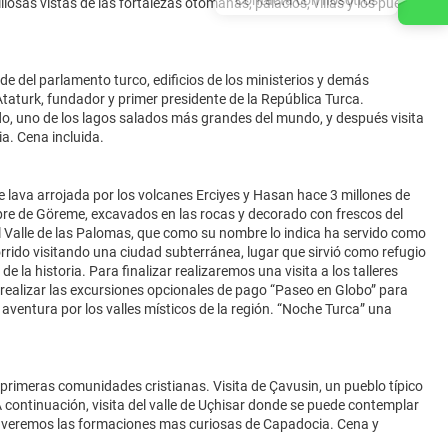
osas vistas de las fortalezas otomanas, palacios, villas y los puentes
ede del parlamento turco, edificios de los ministerios y demás
taturk, fundador y primer presidente de la República Turca.
o, uno de los lagos salados más grandes del mundo, y después visita
ia. Cena incluida.
e lava arrojada por los volcanes Erciyes y Hasan hace 3 millones de
libre de Göreme, excavados en las rocas y decorado con frescos del
Valle de las Palomas, que como su nombre lo indica ha servido como
ido visitando una ciudad subterránea, lugar que sirvió como refugio
la historia. Para finalizar realizaremos una visita a los talleres
 realizar las excursiones opcionales de pago “Paseo en Globo” para
aventura por los valles místicos de la región. “Noche Turca” una
rimeras comunidades cristianas. Visita de Çavusin, un pueblo típico
A continuación, visita del valle de Uçhisar donde se puede contemplar
e veremos las formaciones mas curiosas de Capadocia. Cena y