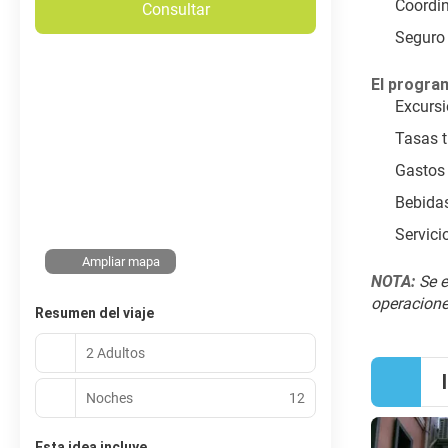
Coordin
Consultar
Seguro 
El program
Excursi
Tasas t
Gastos 
Bebidas
Servici
Ampliar mapa
NOTA:
 Se 
operaciones
Resumen del viaje
2 Adultos
Noches
12
Esta idea incluye