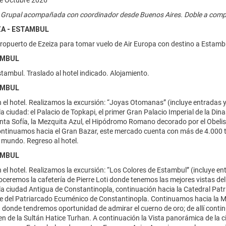
e Octubre 2026
 Grupal acompañada con coordinador desde Buenos Aires. Doble a comp
IZA - ESTAMBUL
eropuerto de Ezeiza para tomar vuelo de Air Europa con destino a Estamb
AMBUL
tambul. Traslado al hotel indicado. Alojamiento.
AMBUL
el hotel. Realizamos la excursión: “Joyas Otomanas” (incluye entradas y 
 la ciudad: el Palacio de Topkapi, el primer Gran Palacio Imperial de la D
anta Sofía, la Mezquita Azul, el Hipódromo Romano decorado por el Obelis
ntinuamos hacia el Gran Bazar, este mercado cuenta con más de 4.000 
 mundo. Regreso al hotel.
AMBUL
el hotel. Realizamos la excursión: “Los Colores de Estambul” (incluye e
ceremos la cafetería de Pierre Loti donde tenemos las mejores vistas d
la ciudad Antigua de Constantinopla, continuación hacia la Catedral Patri
e del Patriarcado Ecuménico de Constantinopla. Continuamos hacia la M
donde tendremos oportunidad de admirar el cuerno de oro; de allí continu
en de la Sultán Hatice Turhan. A continuación la Vista panorámica de la