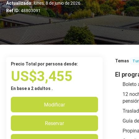
Actualizado:
lunes, 8 de junio de 2026
Ref ID:
48803091
Temas
Tur
Precio Total por persona desde:
US$3,455
El progr
Boleto 
En base a 2 adultos .
12 noch
pensió
Modificar
Traslado
Guía de
Reservar
Propina