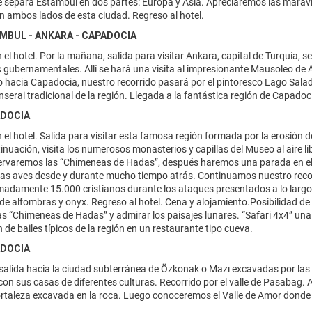
 separa Estambul en dos partes: Europa y Asia. Apreciaremos las maravill
 ambos lados de esta ciudad. Regreso al hotel.
AMBUL - ANKARA - CAPADOCIA
el hotel. Por la mañana, salida para visitar Ankara, capital de Turquía, s
s gubernamentales. Allí se hará una visita al impresionante Mausoleo de A
hacia Capadocia, nuestro recorrido pasará por el pintoresco Lago Salad
serai tradicional de la región. Llegada a la fantástica región de Capadoc
ADOCIA
el hotel. Salida para visitar esta famosa región formada por la erosión d
inuación, visita los numerosos monasterios y capillas del Museo al aire 
servaremos las “Chimeneas de Hadas”, después haremos una parada en el 
as aves desde y durante mucho tiempo atrás. Continuamos nuestro recorr
adamente 15.000 cristianos durante los ataques presentados a lo largo de 
de alfombras y onyx. Regreso al hotel. Cena y alojamiento.Posibilidad de
as “Chimeneas de Hadas” y admirar los paisajes lunares. “Safari 4x4” una 
 de bailes típicos de la región en un restaurante tipo cueva.
ADOCIA
alida hacia la ciudad subterránea de Özkonak o Mazı excavadas por las p
 con sus casas de diferentes culturas. Recorrido por el valle de Pasabag. 
fortaleza excavada en la roca. Luego conoceremos el Valle de Amor dond