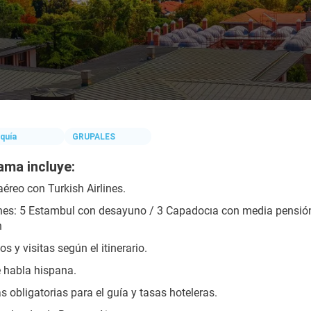
quía
GRUPALES
ama incluye:
aéreo con Turkish Airlines.
es: 5 Estambul con desayuno / 3 Capadocıa con media pensión
n
s y visitas según el itinerario.
 habla hispana.
s obligatorias para el guía y tasas hoteleras.