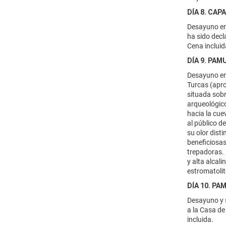
DÍA 8. CAP
Desayuno en 
ha sido decl
Cena incluid
DÍA 9. PAM
Desayuno en 
Turcas (apro
situada sobre
arqueológico
hacia la cue
al público d
su olor dist
beneficiosas
trepadoras. 
y alta alcal
estromatolit
DÍA 10. PA
Desayuno y s
a la Casa de
incluida.