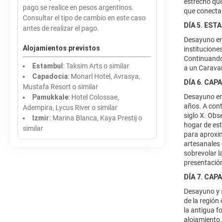
estrecho que
pago se realice en pesos argentinos.
que conectan
Consultar el tipo de cambio en este caso
DÍA 5. EST
antes de realizar el pago.
Desayuno en 
Alojamientos previstos
institucione
Continuando 
Estambul
: Taksim Arts o similar
a un Caravan
Capadocia
: Monarl Hotel, Avrasya,
DÍA 6. CAP
Mustafa Resort o similar
Desayuno en 
Pamukkale
: Hotel Colossae,
años. A cont
Adempira, Lycus River o similar
siglo X. Ob
Izmir:
Marina Blanca, Kaya Prestij o
hogar de est
similar
para aproxim
artesanales 
sobrevolar l
presentación
DÍA 7. CAP
Desayuno y s
de la región
la antigua 
alojamiento.