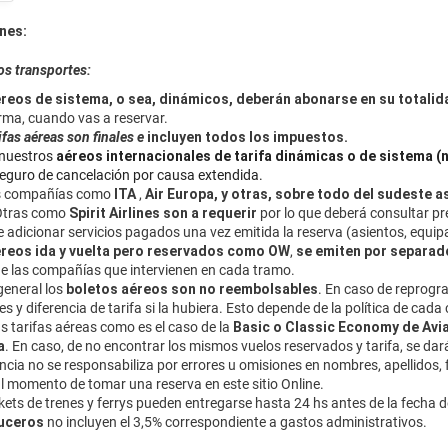
nes:
os transportes:
reos de sistema, o sea, dinámicos, deberán abonarse en su totalid
orma, cuando vas a reservar.
ifas aéreas son finales e
incluyen todos los impuestos.
nuestros
aéreos internacionales de tarifa dinámicas o de sistema (no
seguro de cancelación por causa extendida.
s compañías como
ITA
,
Air Europa, y otras, sobre todo del sudeste as
 Otras como
Spirit Airlines son a requerir
por lo que deberá consultar pr
 adicionar servicios pagados una vez emitida la reserva (asientos, equipa
reos ida y vuelta pero reservados como OW
,
se emiten por separa
 de las compañías que intervienen en cada tramo.
general los
boletos aéreos son no reembolsables
. En caso de reprogr
s y diferencia de tarifa si la hubiera. Esto depende de la política de cad
s tarifas aéreas como es el caso de la
Basic o Classic Economy de Avi
a
. En caso, de no encontrar los mismos vuelos reservados y tarifa, se dará
ncia no se responsabiliza por errores u omisiones en nombres, apellidos
l momento de tomar una reserva en este sitio Online.
kets de trenes y ferrys pueden entregarse hasta 24 hs antes de la fecha d
uceros
no incluyen el 3,5% correspondiente a gastos administrativos.