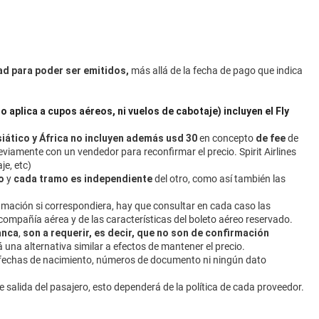
ad para poder ser emitidos,
más allá de la fecha de pago que indica
 aplica a cupos aéreos, ni vuelos de cabotaje) incluyen el Fly
iático y África
no incluyen además usd 30
en concepto
de fee
de
eviamente con un vendedor para reconfirmar el precio. Spirit Airlines
je, etc)
do
y
cada tramo es independiente
del otro, como así también las
amación si correspondiera, hay que consultar en cada caso las
a compañía aérea y de las características del boleto aéreo reservado.
anca
,
son a requerir, es decir, que no son de confirmación
 una alternativa similar a efectos de mantener el precio.
, fechas de nacimiento, números de documento ni ningún dato
e salida del pasajero, esto dependerá de la política de cada proveedor.