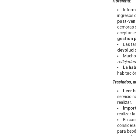
Hotelería:
Inform
ingresos 
post-ven
demoras o 
aceptan e
gestión 
Las ta
devoluci
Much
reflejadas
La hab
habitación
Traslados, a
Leer b
servicio 
realizar.
Impor
realizar l
En cas
considera
para bebés