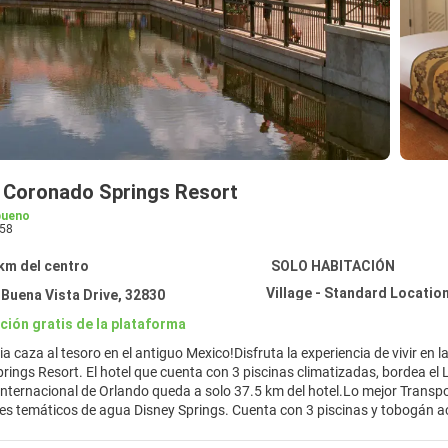
s Coronado Springs Resort
bueno
58
 km del centro
SOLO HABITACIÓN
Buena Vista Drive, 32830
ción gratis de la plataforma
ia caza al tesoro en el antiguo Mexico!Disfruta la experiencia de vivir en 
ings Resort. El hotel que cuenta con 3 piscinas climatizadas, bordea el 
rnacional de Orlando queda a solo 37.5 km del hotel.Lo mejor Transporte gratis a los parq
ey Springs. Cuenta con 3 piscinas y tobogán acuático.Actividades Disfruta de momentos inolvidables en el área de
do en la piscina Dig Site, de 6 a 7 p.m., todas las noches Disfruta de tus 