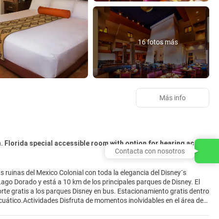
16 fotos más
Más info
Village - Standard Location. Florida special accessible room with option for hearing accessibility. 2 queen beds. : 4118 Special Offer (Room + Ticket)
Contacta con nosotros
las ruinas del Mexico Colonial con toda la elegancia del Disney´s
Lago Dorado y está a 10 km de los principales parques de Disney. El
ues Disney en bus. Estacionamiento gratis dentro
películas Disney favoritas proyectadas al aire libre. Ubicado en el