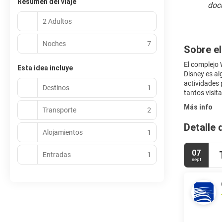
Resumen del viaje
doc
2 Adultos
Noches
7
Sobre el
El complejo 
Esta idea incluye
Disney es al
actividades 
Destinos
1
tantos visit
Más info
Transporte
2
Detalle 
Alojamientos
1
07
Entradas
1
sept