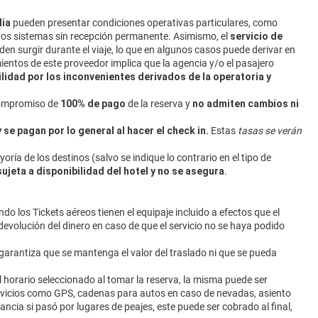
dia
pueden presentar condiciones operativas particulares, como
tros sistemas sin recepción permanente. Asimismo, el
servicio de
n surgir durante el viaje, lo que en algunos casos puede derivar en
ientos de este proveedor implica que la agencia y/o el pasajero
ilidad
por los inconvenientes derivados de la operatoria y
 compromiso de
100% de pago
de la reserva y
no admiten ​cambios ni
y se pagan por lo general al hacer el check in.
Estas
tasas se verán
oría de los destinos (salvo se indique lo contrario en el tipo de
sujeta a disponibilidad del hotel y no se asegura
.
o los Tickets aéreos tienen el equipaje incluido a efectos que el
evolución del dinero en caso de que el servicio no se haya podido
 garantiza que se mantenga el valor del traslado ni que se pueda
el horario seleccionado al tomar la reserva, la misma puede ser
rvicios como GPS, cadenas para autos en caso de nevadas, asiento
tancia si pasó por lugares de peajes, este puede ser cobrado al final,