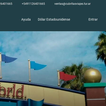
26401665
+5491126401665
ventas@cubritasviajes.tur.ar
Ayuda
Dólar Estadounidense
Entrar