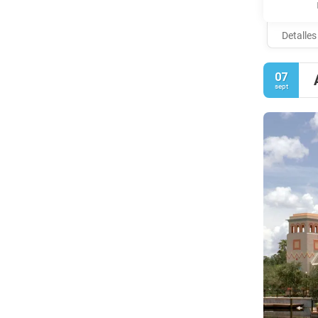
Detalles
07
sept