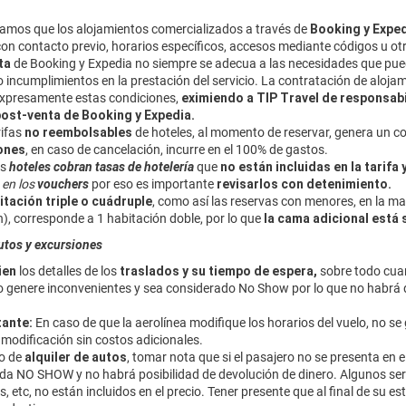
amos que los alojamientos comercializados a través de
Booking y Expe
con contacto previo, horarios específicos, accesos mediante códigos u o
ta
de Booking y Expedia no siempre se adecua a las necesidades que puede
incumplimientos en la prestación del servicio. La contratación de alojam
xpresamente estas condiciones,
eximiendo a TIP Travel de responsab
post-venta de Booking y Expedia.
rifas
no reembolsables
de hoteles, ​al momento de reservar, genera un
ones​
, en caso de cancelación, incurre en el 100% de gastos.
os
hoteles cobran tasas de hotelería
que
no están incluidas en la tarifa 
 en los
vouchers
por eso es importante
revisarlos con detenimiento.
itación triple o cuádruple
, como así las reservas con menores, en la may
), corresponde a 1 habitación doble, por lo que
la cama adicional está 
utos y excursiones
ien
los detalles de los
traslados y su tiempo de espera,
sobre todo cuand
no genere inconvenientes y sea considerado No Show por lo que no habrá d
tante:
En caso de que la aerolínea modifique los horarios del vuelo, no se
a modificación sin costos adicionales.
o de
alquiler de autos
, tomar nota que si el pasajero no se presenta en 
da NO SHOW y no habrá posibilidad de devolución de dinero. Algunos se
, etc, no están incluidos en el precio. Tener presente que al final de su es