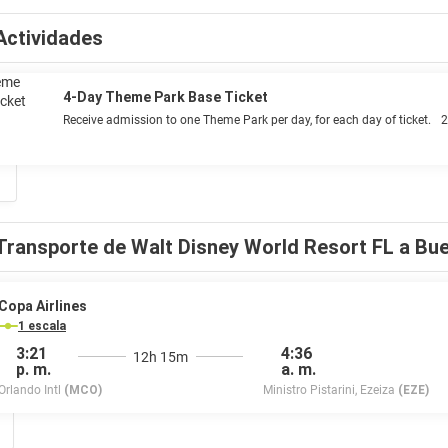
Destino a las 8 p.m. los domingos, martes, jueves y viernes. Muévete al me
itaciones de Disney Coronado Springs Resort que disponen de balcón, cu
Actividades
 y reproductor de DVD. El baño cuenta con artículos de higiene personal
propio especializado en carnes asadas, además del Café Rix, que sirve co
dos bares para que puedas disfrutar de tu bebida favorita.Recomendacion
ervas en los restaurantes, entre otras posibilidades Reserva tus comidas e
4-Day Theme Park Base Ticket
in ese momento mágico
Receive admission to one Theme Park per day, for each day of ticket.
2
Transporte de Walt Disney World Resort FL a Bu
Copa Airlines
1 escala
3:21
4:36
12h 15m
p. m.
a. m.
Orlando Intl
(MCO)
Ministro Pistarini, Ezeiza
(EZE)