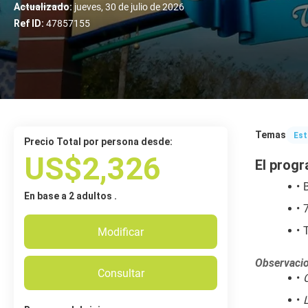
Actualizado:
jueves, 30 de julio de 2026
Ref ID:
47857155
Temas
Est
Precio Total por persona desde:
US$2,326
El progr
B
En base a 2 adultos .
Modificar
Observacio
Consultar
C