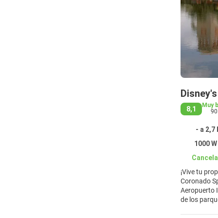
Disney'
Muy 
8,1
90
- a 2,7
1000 W 
Cancela
¡Vive tu prop
Coronado Spr
Aeropuerto Inte
de los parques temáticos de agua Disn
fogata. Ubica