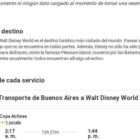
umento ni ningún dato cargado al momento de tomar una reserv
 destino
Walt Disney World es el destino turístico más visitado del mundo. Pasear e
go que no se encuentra en todas partes. Además, Disney no sólo ha sido
para disfraces, como la famosa Pleasure Island, cruceros por las Bahamas
antes anualmente: todos encuentran allí algo atractivo.
de cada servicio
Transporte de Buenos Aires a Walt Disney World
Copa Airlines
1 escala
2:17
1:44
12h 27m
a. m.
p. m.