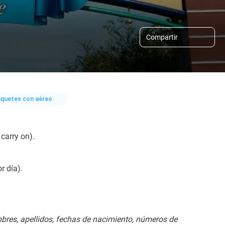
Compartir
aquetes con aéreo
 carry on).
r día).
res, apellidos, fechas de nacimiento, números de 