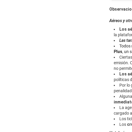
Observacio
Aéreos y otr
Los aé
la plataf
Las tar
Todos 
Plus
, un 
Cierta
emisión.
no permite
Los aé
políticas
Por lo 
penalidade
Alguna
inmediat
La age
cargado a
Los tic
Los
cr