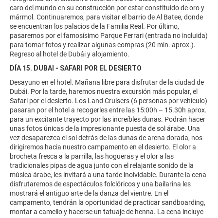
caro del mundo en su construcción por estar constituido de oro y
mármol. Continuaremos, para visitar el barrio de Al Batee, donde
se encuentran los palacios de la Familia Real. Por último,
pasaremos por el famosísimo Parque Ferrari (entrada no incluida)
para tomar fotos y realizar algunas compras (20 min. aprox.).
Regreso al hotel de Dubái y alojamiento.
DÍA 15. DUBAI - SAFARI POR EL DESIERTO
Desayuno en el hotel. Mañana libre para disfrutar de la ciudad de
Dubái. Por la tarde, haremos nuestra excursión más popular, el
Safari por el desierto. Los Land Cruisers (6 personas por vehículo)
pasaran por el hotel a recogerles entre las 15:00h – 15.30h aprox.
para un excitante trayecto por las increíbles dunas. Podrán hacer
unas fotos únicas de la impresionante puesta de sol árabe. Una
vez desaparezca el sol detrás de las dunas de arena dorada, nos
dirigiremos hacia nuestro campamento en el desierto. El olor a
brocheta fresca a la parrilla, las hogueras y el olor a las
tradicionales pipas de agua junto con el relajante sonido de la
música árabe, les invitará a una tarde inolvidable. Durante la cena
disfrutaremos de espectáculos folclóricos y una bailarina les
mostrará el antiguo arte de la danza del vientre. En el
campamento, tendrán la oportunidad de practicar sandboarding,
montar a camello y hacerse un tatuaje de henna. La cena incluye