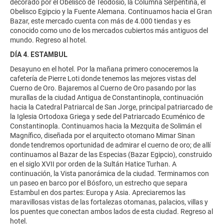
decorado por el Obelisco de Teodosio, la Columna Serpentina, el
Obelisco Egipcio y la Fuente Alemana. Continuamos hacia el Gran
Bazar, este mercado cuenta con más de 4.000 tiendas y es
conocido como uno de los mercados cubiertos más antiguos del
mundo. Regreso al hotel.
DÍA 4. ESTAMBUL
Desayuno en el hotel. Por la mañana primero conoceremos la
cafetería de Pierre Loti donde tenemos las mejores vistas del
Cuerno de Oro. Bajaremos al Cuerno de Oro pasando por las
murallas de la ciudad Antigua de Constantinopla, continuación
hacia la Catedral Patriarcal de San Jorge, principal patriarcado de
la Iglesia Ortodoxa Griega y sede del Patriarcado Ecuménico de
Constantinopla. Continuamos hacia la Mezquita de Solimán el
Magnífico, diseñada por el arquitecto otomano Mimar Sinan
donde tendremos oportunidad de admirar el cuerno de oro; de allí
continuamos al Bazar de las Especias (Bazar Egipcio), construido
en el siglo XVII por orden de la Sultán Hatice Turhan. A
continuación, la Vista panorámica de la ciudad. Terminamos con
un paseo en barco por el Bósforo, un estrecho que separa
Estambul en dos partes: Europa y Asia. Apreciaremos las
maravillosas vistas de las fortalezas otomanas, palacios, villas y
los puentes que conectan ambos lados de esta ciudad. Regreso al
hotel.