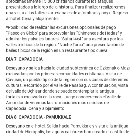
aproximadamente 15.000 cristianos durante los ataques
presentados a lo largo de la historia. Para finalizar realizaremos
una visita a los talleres artesanales de alfombras y onyx. Regreso
al hotel. Cena y alojamiento.
*Posibilidad de realizar las excursiones opcionales de pago
“Paseo en Globo” para sobrevolar las “Chimeneas de Hadas” y
admirar los paisajes lunares. “Safari 4x4” una aventura por los
valles místicos de la región. “Noche Turca” una presentación de
bailes típicos de la región en un restaurante tipo cueva.
DÍA 7. CAPADOCIA
Desayuno y salida hacia la ciudad subterránea de Özkonak o Mazı
excavadas por las primeras comunidades cristianas. Visita de
Çavusin, un pueblo típico de la región con sus casas de diferentes
culturas. Recorrido por el valle de Pasabag. A continuación, visita
del valle de Uçhisar donde se puede contemplar la antigua
fortaleza excavada en la roca. Luego conoceremos el Valle de
Amor donde veremos las formaciones mas curiosas de
Capadocia. Cena y alojamiento.
DÍA 8. CAPADOCIA - PAMUKKALE
Desayuno en el hotel. Salida hacia Pamukkale y visita a la antigua
ciudad de Hierápolis, las aguas calcáreas han creado el castillo de