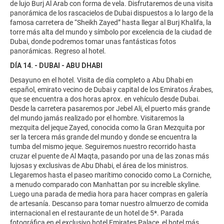
de lujo Burj Al Arab con forma de vela. Disfrutaremos de una visita
panorámica de los rascacielos de Dubai dispuestos a lo largo de la
famosa carretera de “Sheikh Zayed” hasta llegar al Burj Khalifa, la
torre más alta del mundo y símbolo por excelencia de la ciudad de
Dubai, donde podremos tomar unas fantásticas fotos
panorámicas. Regreso al hotel.
DÍA 14. - DUBAI - ABU DHABI
Desayuno en el hotel. Visita de día completo a Abu Dhabi en
español, emirato vecino de Dubai y capital de los Emiratos Árabes,
que se encuentra a dos horas aprox. en vehículo desde Dubai.
Desde la carretera pasaremos por Jebel Ali, el puerto más grande
del mundo jamás realizado por el hombre. Visitaremos la
mezquita del jeque Zayed, conocida como la Gran Mezquita por
ser la tercera más grande del mundo y donde se encuentra la
tumba del mismo jeque. Seguiremos nuestro recorrido hasta
cruzar el puente de Al Maqta, pasando por una de las zonas más
lujosas y exclusivas de Abu Dhabi, el área de los ministros.
Llegaremos hasta el paseo marítimo conocido como La Corniche,
a menudo comparado con Manhattan por su increíble skyline.
Luego una parada de media hora para hacer compras en galería
de artesanía. Descanso para tomar nuestro almuerzo de comida
internacional en el restaurante de un hotel de 5*. Parada
fotográfica en el exclusivo hotel Emirates Palace, el hotel más