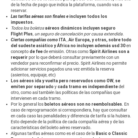
de la fecha de pago que indica la plataforma, cuando vas a
reservar.
Las tarifas aéreas son finales e
incluyen todos los
impuestos.
Todos los boletos
aéreos dinámicos incluyen seguro
Flight Plus
, un seguro de cancelación por causa extendida.
Ciertas compañías como
ITA
,
Air Europa, y otras, sobre todo
del sudeste asiático y África
no incluyen además usd 30
en
concepto
de fee
de emisión. Otras como
Spirit Airlines son a
requerir
por lo que deberá consultar previamente con un
vendedor para reconfirmar el precio. Spirit Airlines no permite
adicionar servicios pagados una vez emitida la reserva
(asientos, equipaje, etc)
Los aéreos ida y vuelta pero reservados como OW
,
se
emiten por separado
y
cada tramo es independiente
del
otro, como así también las políticas de las compañías que
intervienen en cada tramo.
Por lo general los
boletos aéreos son no reembolsables
. En
caso de reprogramación si correspondiera, hay que consultar
en cada caso las penalidades y diferencia de tarifa si la hubiera.
Esto depende de la política de cada compañía aérea y de las
características del boleto aéreo reservado.
Algunas tarifas aéreas como es el caso de la
Basic o Classic