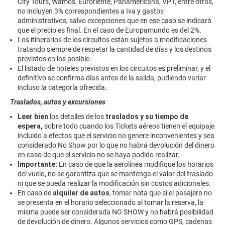
City Tours, Wamos, Euroriente, Panamericana, VPT, entre otros,
no incluyen 3% correspondientes a Iva y gastos
administrativos, salvo excepciones que en ese caso se indicará
que el precio es final. En el caso de Europamundo es del 2%.
Los itinerarios de los circuitos están sujetos a modificaciones
tratando siempre de respetar la cantidad de días y los destinos
previstos en los posible.
El listado de hoteles previstos en los circuitos es preliminar, y el
definitivo se confirma días antes de la salida, pudiendo variar
incluso la categoría ofrecida.
Traslados, autos y excursiones
Leer bien
los detalles de los
traslados y su tiempo de
espera,
sobre todo cuando los Tickets aéreos tienen el equipaje
incluido a efectos que el servicio no genere inconvenientes y sea
considerado No Show por lo que no habrá devolución del dinero
en caso de que el servicio no se haya podido realizar.
Importante:
En caso de que la aerolínea modifique los horarios
del vuelo, no se garantiza que se mantenga el valor del traslado
ni que se pueda realizar la modificación sin costos adicionales.
En caso de
alquiler de autos
, tomar nota que si el pasajero no
se presenta en el horario seleccionado al tomar la reserva, la
misma puede ser considerada NO SHOW y no habrá posibilidad
de devolución de dinero. Algunos servicios como GPS, cadenas