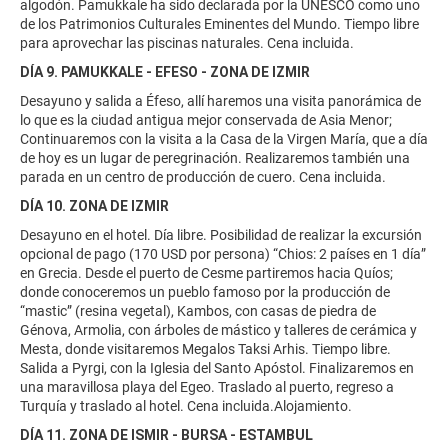
algodón. Pamukkale ha sido declarada por la UNESCO como uno
de los Patrimonios Culturales Eminentes del Mundo. Tiempo libre
para aprovechar las piscinas naturales. Cena incluida.
DÍA 9. PAMUKKALE - EFESO - ZONA DE IZMIR
Desayuno y salida a Éfeso, allí haremos una visita panorámica de
lo que es la ciudad antigua mejor conservada de Asia Menor;
Continuaremos con la visita a la Casa de la Virgen María, que a día
de hoy es un lugar de peregrinación. Realizaremos también una
parada en un centro de producción de cuero. Cena incluida.
DÍA 10. ZONA DE IZMIR
Desayuno en el hotel. Día libre. Posibilidad de realizar la excursión
opcional de pago (170 USD por persona) “Chios: 2 países en 1 día”
en Grecia. Desde el puerto de Cesme partiremos hacia Quíos;
donde conoceremos un pueblo famoso por la producción de
“mastic” (resina vegetal), Kambos, con casas de piedra de
Génova, Armolia, con árboles de mástico y talleres de cerámica y
Mesta, donde visitaremos Megalos Taksi Arhis. Tiempo libre.
Salida a Pyrgi, con la Iglesia del Santo Apóstol. Finalizaremos en
una maravillosa playa del Egeo. Traslado al puerto, regreso a
Turquía y traslado al hotel. Cena incluida.Alojamiento.
DÍA 11. ZONA DE ISMIR - BURSA - ESTAMBUL