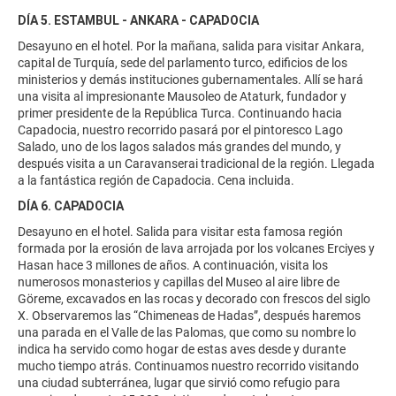
DÍA 5. ESTAMBUL - ANKARA - CAPADOCIA
Desayuno en el hotel. Por la mañana, salida para visitar Ankara,
capital de Turquía, sede del parlamento turco, edificios de los
ministerios y demás instituciones gubernamentales. Allí se hará
una visita al impresionante Mausoleo de Ataturk, fundador y
primer presidente de la República Turca. Continuando hacia
Capadocia, nuestro recorrido pasará por el pintoresco Lago
Salado, uno de los lagos salados más grandes del mundo, y
después visita a un Caravanserai tradicional de la región. Llegada
a la fantástica región de Capadocia. Cena incluida.
DÍA 6. CAPADOCIA
Desayuno en el hotel. Salida para visitar esta famosa región
formada por la erosión de lava arrojada por los volcanes Erciyes y
Hasan hace 3 millones de años. A continuación, visita los
numerosos monasterios y capillas del Museo al aire libre de
Göreme, excavados en las rocas y decorado con frescos del siglo
X. Observaremos las “Chimeneas de Hadas”, después haremos
una parada en el Valle de las Palomas, que como su nombre lo
indica ha servido como hogar de estas aves desde y durante
mucho tiempo atrás. Continuamos nuestro recorrido visitando
una ciudad subterránea, lugar que sirvió como refugio para