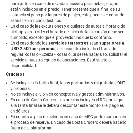
para autos en caso de nevadas, asiento para bebés, etc, no
están incluidos en el precio. Tener presente que al final de su
estancia si pasó por lugares de peajes, este puede ser cobrado
al final, en muchos destinos.
En el caso de las excursiones y alquileres de autos el horario de
pick up y drop off y el horario de inicio de la excursión debe ser
cumplido, excepto que el proveedor indique lo contrario.
En el caso donde los
servicios terrestres
sean
superiores a
USD 2.500 por persona
, se encuentra incluido el traslado
regular Rosario - Ezeiza - Rosario. Si desea hacer uso, solicitar el
servicio a nuestro equipo de operaciones. Está sujeto a
disponibilidad.
Cruceros
Se incluye en la tarifa final, tasas portuarias y migratorias, DNT
y propinas.
No se incluye el 3,5% en concepto Iva y gastos administrativos.
En caso de Costa Crucero, los precios incluyen el RG por lo que
a la tarifa final se le deberá descontar este monto si el pago es
en dólares.
En cuanto al plan de bebidas en caso de MSC podrá sumarla en
el proceso de reserva. En caso de Costa Crucero deberá hacerlo
fuera de la plataforma