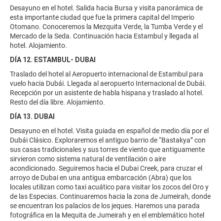
Desayuno en el hotel. Salida hacia Bursa y visita panorámica de
esta importante ciudad que fue la primera capital del Imperio
Otomano. Conoceremos la Mezquita Verde, la Tumba Verde y el
Mercado de la Seda. Continuación hacia Estambul y llegada al
hotel. Alojamiento.
DÍA 12. ESTAMBUL- DUBAI
Traslado del hotel al Aeropuerto internacional de Estambul para
vuelo hacia Dubái. Llegada al aeropuerto Internacional de Dubái.
Recepción por un asistente de habla hispana y traslado al hotel.
Resto del día libre. Alojamiento.
DÍA 13. DUBAI
Desayuno en el hotel. Visita guiada en español de medio día por el
Dubái Clásico. Exploraremos el antiguo barrio de “Bastakya” con
sus casas tradicionales y sus torres de viento que antiguamente
sirvieron como sistema natural de ventilación o aire
acondicionado. Seguiremos hacia el Dubai Creek, para cruzar el
arroyo de Dubai en una antigua embarcación (Abra) que los
locales utilizan como taxi acuático para visitar los zocos del Oro y
de las Especias. Continuaremos hacia la zona de Jumeirah, donde
se encuentran los palacios de los jeques. Haremos una parada
fotográfica en la Mequita de Jumeirah y en el emblemático hotel