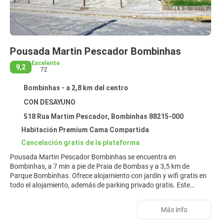
Pousada Martin Pescador Bombinhas
Excelente
9,2
72
Bombinhas - a 2,8 km del centro
CON DESAYUNO
518 Rua Martim Pescador, Bombinhas 88215-000
Habitación Premium Cama Compartida
Cancelación gratis de la plataforma
Pousada Martin Pescador Bombinhas se encuentra en
Bombinhas, a 7 min a pie de Praia de Bombas y a 3,5 km de
Parque Bombinhas. Ofrece alojamiento con jardín y wifi gratis en
todo el alojamiento, además de parking privado gratis. Este
alojamiento, que cuenta con habitaciones familiares, también
ofrece barbacoa. Este alojamiento libre de humo está a 19 km de
Más info
Estación de autobús de Itapema. En la posada u hostería, todas