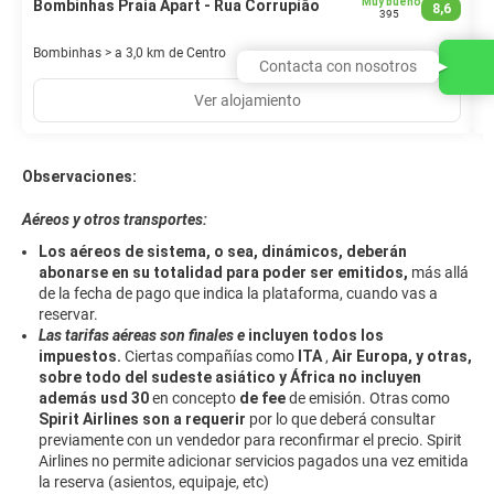
Muy bueno
Bombinhas Praia Apart - Rua Corrupião
A
8,6
395
Bombinhas > a 3,0 km de Centro
B
Contacta con nosotros
Ver alojamiento
Observaciones:
Aéreos y otros transportes:
Los aéreos de sistema, o sea, dinámicos, deberán
abonarse en su totalidad para poder ser emitidos,
más allá
de la fecha de pago que indica la plataforma, cuando vas a
reservar.
Las tarifas aéreas son finales e
incluyen todos los
impuestos.
Ciertas compañías como
ITA
,
Air Europa, y otras,
sobre todo del sudeste asiático y África
no incluyen
además usd 30
en concepto
de fee
de emisión. Otras como
Spirit Airlines son a requerir
por lo que deberá consultar
previamente con un vendedor para reconfirmar el precio. Spirit
Airlines no permite adicionar servicios pagados una vez emitida
la reserva (asientos, equipaje, etc)