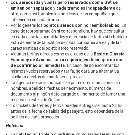
Los aéreos ida y vuelta pero reservados como OW
,
se
emiten por separado
y
cada tramo es independiente
del
otro, como así también las políticas de las compañías que
intervienen en cada tramo.
Por lo general los
boletos aéreos son no reembolsables
. En
caso de reprogramación si correspondiera, hay que consultar
en cada caso las penalidades y diferencia de tarifa si la hubiera.
Esto depende de la política de cada compañía aérea y de las
características del boleto aéreo reservado.
Algunas tarifas aéreas como es el caso de la
Basic o Classic
Economy de Avianca
,
son a requerir, es decir, que no son
de confirmación inmediata
. En caso, de no encontrar los
mismos vuelos reservados y tarifa, se dará una alternativa
similar a efectos de mantener el precio.
La agencia no se responsabiliza por errores u omisiones en
nombres, apellidos, fechas de nacimiento, números de
documento ni ningún dato cargado al momento de tomar una
reserva en este sitio Online.
Los tickets de trenes y ferrys pueden entregarse hasta 24 hs
antes de la fecha de salida del pasajero, esto dependerá de la
política de cada proveedor.
Hotelería:
La habitación triple o cuádruple
, como así las reservas con