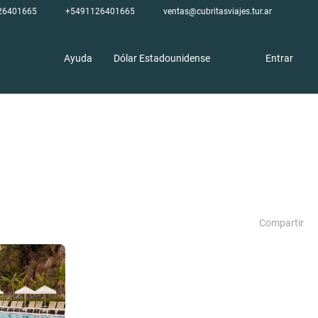
26401665
+5491126401665
ventas@cubritasviajes.tur.ar
Ayuda
Dólar Estadounidense
Entrar
Compartir