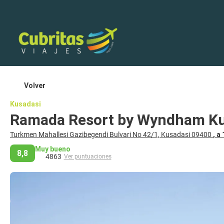
Volver
Kusadasi
Ramada Resort by Wyndham K
Turkmen Mahallesi Gazibegendi Bulvari No 42/1, Kusadasi 09400
, a
Muy bueno
8,8
4863
Ver puntuaciones