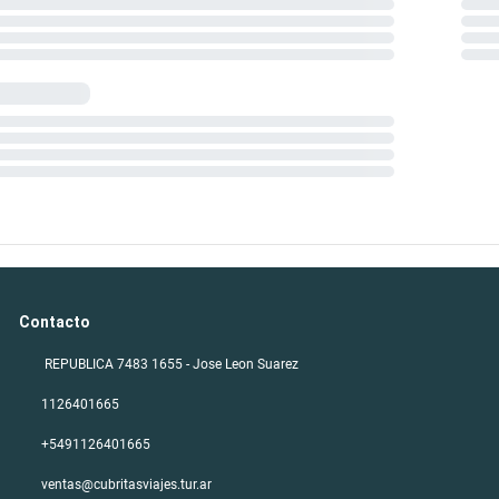
Contacto
REPUBLICA 7483 1655 - Jose Leon Suarez
1126401665
+5491126401665
ventas@cubritasviajes.tur.ar