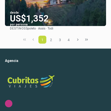
desde:
US$1,352
por persona
DESTINOS
Spoleto · Assis · Todi
Ver
1
2
3
4
Agencia