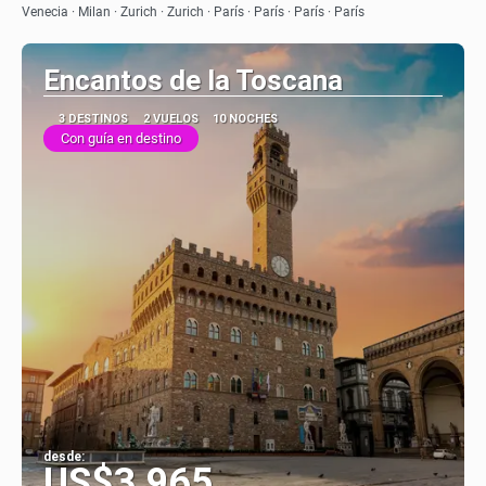
Venecia · Milan · Zurich · Zurich · París · París · París · París
Encantos de la Toscana
3 DESTINOS
2 VUELOS
10 NOCHES
Con guía en destino
desde:
US$3,965