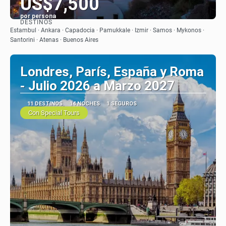
US$7,500
por persona
DESTINOS
Ver
Estambul · Ankara · Capadocia · Pamukkale · Izmir · Samos · Mykonos ·
Santorini · Atenas · Buenos Aires
Londres, París, España y Roma
- Julio 2026 a Marzo 2027
11 DESTINOS
14 NOCHES
1 SEGUROS
Con Special Tours