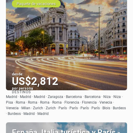
Paquete de vacaciones
desde:
US$2,812
por persona
DESTINOS
Ver
Madrid · Madrid · Madrid · Zaragoza · Barcelona · Barcelona · Niza · Niza ·
Pisa · Roma · Roma · Roma · Roma · Florencia · Florencia · Venecia ·
Venecia · Milan · Zurich · Zurich · París · París · París · París · Blois · Burdeos
· Burdeos · Madrid · Madrid
España, Italia turística y París -