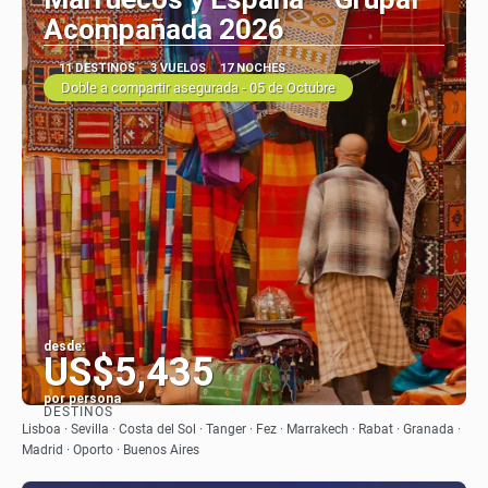
Acompañada 2026
11 DESTINOS
3 VUELOS
17 NOCHES
Doble a compartir asegurada - 05 de Octubre
desde:
US$5,435
por persona
DESTINOS
Ver
Lisboa · Sevilla · Costa del Sol · Tanger · Fez · Marrakech · Rabat · Granada ·
Madrid · Oporto · Buenos Aires