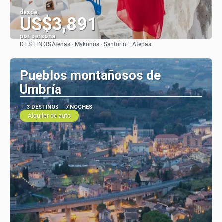
desde:
US$3,891
por persona
DESTINOS
Atenas · Mykonos · Santorini · Atenas
Ver
Pueblos montañosos de
Umbría
3 DESTINOS
7 NOCHES
Alquiler de auto