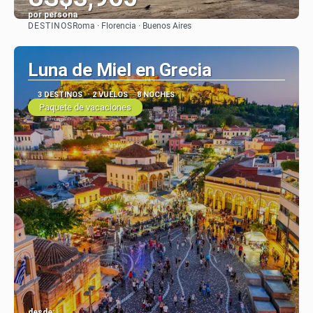
por persona
DESTINOS
Roma · Florencia · Buenos Aires
Ver
Luna de Miel en Grecia
3 DESTINOS
2 VUELOS
8 NOCHES
Paquete de vacaciones
desde: