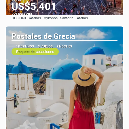
US$5,401
por persona
DESTINOS
Atenas · Mykonos · Santorini · Atenas
Ver
Postales de Grecia
3 DESTINOS
3 VUELOS
9 NOCHES
Paquete de vacaciones