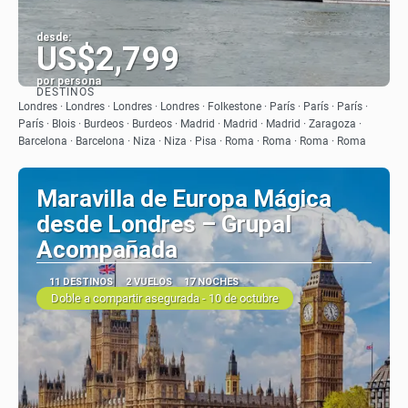
desde:
US$2,799
por persona
DESTINOS
Ver
Londres · Londres · Londres · Londres · Folkestone · París · París · París ·
París · Blois · Burdeos · Burdeos · Madrid · Madrid · Madrid · Zaragoza ·
Barcelona · Barcelona · Niza · Niza · Pisa · Roma · Roma · Roma · Roma
Maravilla de Europa Mágica
desde Londres – Grupal
Acompañada
11 DESTINOS
2 VUELOS
17 NOCHES
Doble a compartir asegurada - 10 de octubre