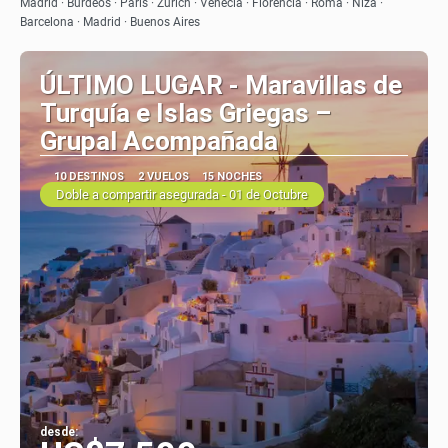
Ver
Madrid · Burdeos · París · Zurich · Venecia · Florencia · Roma · Niza ·
Barcelona · Madrid · Buenos Aires
ÚLTIMO LUGAR - Maravillas de
Turquía e Islas Griegas –
Grupal Acompañada
10 DESTINOS
2 VUELOS
15 NOCHES
Doble a compartir asegurada - 01 de Octubre
desde: