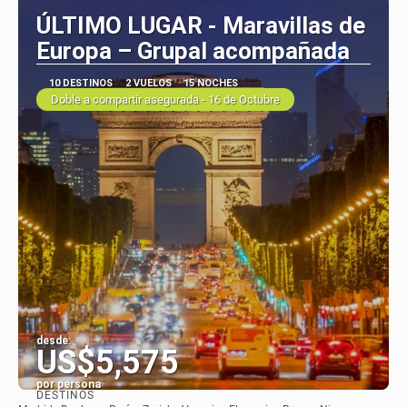
ÚLTIMO LUGAR - Maravillas de
Europa – Grupal acompañada
10 DESTINOS
2 VUELOS
15 NOCHES
Doble a compartir asegurada - 16 de Octubre
desde:
US$5,575
por persona
DESTINOS