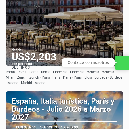
desde:
US$2,203
Contacta con nosotros
por persona
DESTINOS
Ver
Roma · Roma · Roma · Roma · Florencia · Florencia · Venecia · Venecia ·
Milan · Zurich · Zurich · París · París · París · París · Blois · Burdeos · Burdeos
· Madrid · Madrid · Madrid
España, Italia turística, París y
Burdeos - Julio 2026 a Marzo
2027
13 DESTINOS
15 NOCHES
1 SEGUROS