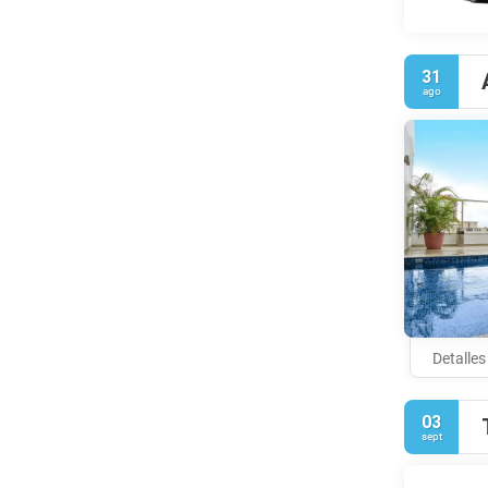
31
ago
Detalles
03
sept