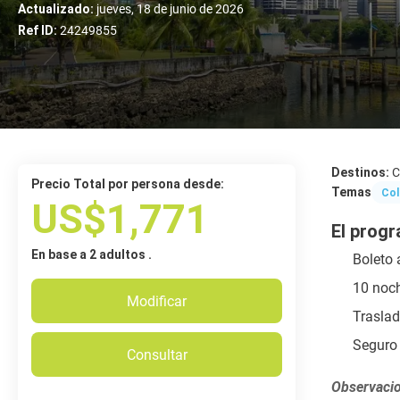
Actualizado:
jueves, 18 de junio de 2026
Ref ID:
24249855
Destinos:
C
Precio Total por persona desde:
Temas
Col
US$1,771
El progr
En base a 2 adultos .
Boleto 
10 noch
Modificar
Traslad
Seguro 
Consultar
Observacio