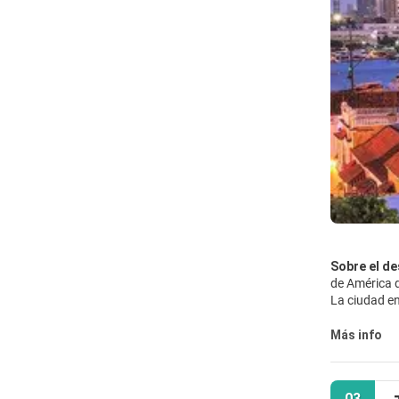
Sobre el de
de América d
La ciudad en
numerosas y 
un paseo a l
Más info
Reloj - Torr
exóticos sab
Cartagena of
03