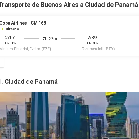
Transporte de Buenos Aires a Ciudad de Panamá
Copa Airlines - CM 168
Directo
2:17
7:39
7h 22m
a. m.
a. m.
Ministro Pistarini, Ezeiza
(EZE)
Tocumen Intl
(PTY)
1.
Ciudad de Panamá