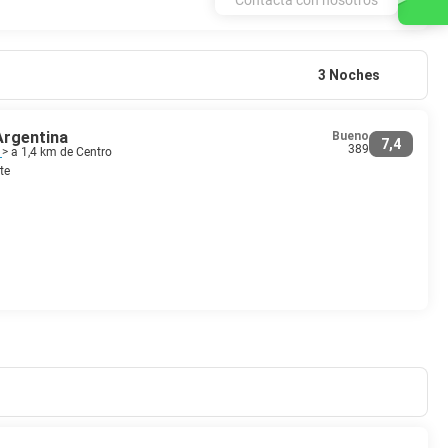
3 Noches
Argentina
Bueno
7,4
389
a
> a 1,4 km de Centro
te