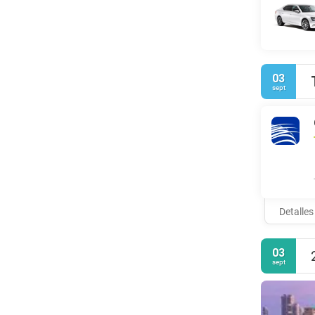
03
sept
Detalles
03
sept