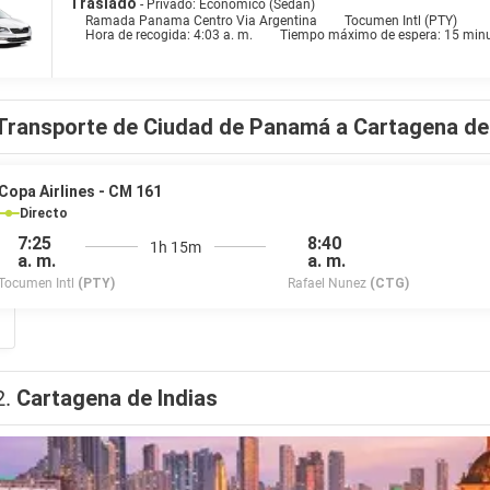
Traslado
- Privado: Económico (Sedán)
Ramada Panama Centro Via Argentina
Tocumen Intl (PTY)
Hora de recogida: 4:03 a. m.
Tiempo máximo de espera: 15 min
Transporte de Ciudad de Panamá a Cartagena de 
Copa Airlines - CM 161
Directo
7:25
8:40
1h 15m
a. m.
a. m.
Tocumen Intl
(PTY)
Rafael Nunez
(CTG)
2.
Cartagena de Indias