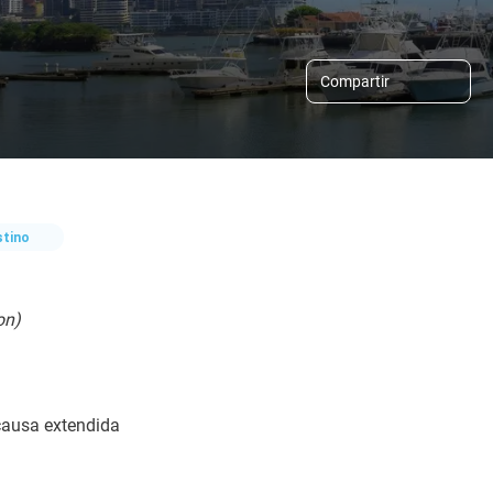
Compartir
stino
on)
 causa extendida