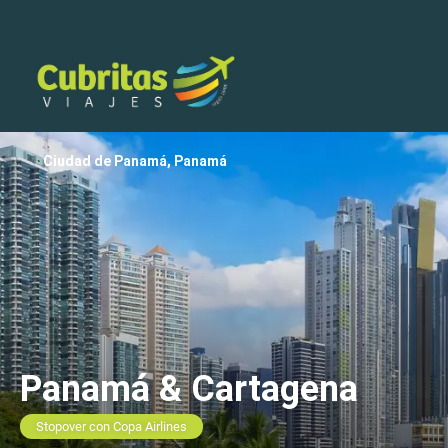
Ciudad de Panamá, Panamá
Panamá & Cartagena
Stopover con Copa Airlines