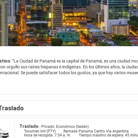
stino:
"La Ciudad de Panamá es la capital de Panamá, es una ciudad mu
n orgullo sus raíces hispanas e indígenas. En los últimos años, la ciud
ernacional. Se puede satisfacer todos los gustos, ya que hay varios mus
 en las salidas nocturnas.
 Panamá cuenta con un pintoresco e interesante Casco Viejo o el casco a
al para pasear por sus calles históricas con arquitectura colonial restaur
 con los restos de los viejos tiempos. La Catedral, el Museo del Canal Int
Traslado
a, la plaza principal de la ciudad. Muchas más iglesias, museos y edific
uno del otro.
e las Garzas, donde vive el presidente del país, está a dos cuadras al nor
Traslado
- Privado: Económico (Sedán)
 Bóvedas, con excelentes vistas de la ciudad. El increíble Canal de Pana
Tocumen Intl (PTY)
Ramada Panama Centro Via Argentina
Hora de recogida: 7:54 a. m.
Tiempo máximo de espera: 45 min
 sin duda, el gran atractivo de los turistas que vienen a la ciudad.