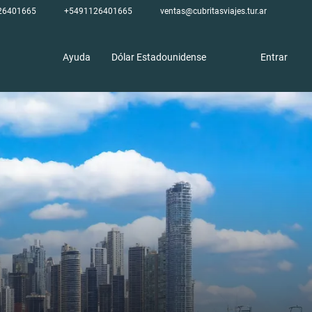
26401665
+5491126401665
ventas@cubritasviajes.tur.ar
Ayuda
Dólar Estadounidense
Entrar