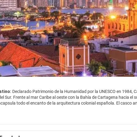
stino:
Declarado Patrimonio de la Humanidad por la UNESCO en 1984, Ca
el Sur. Frente al mar Caribe al oeste con la Bahía de Cartagena hacia el sur
capsula todo el encanto de la arquitectura colonial española. El casco
hermosas plazas, iglesias y edificios antiguos para maravillarse. Camina
o largo de un laberinto de callejuelas empedradas encantador y admirar los
e y el Castillo de San Felipe de Barajas. Comer fuera es otra forma de en
ores en sus restaurantes locales e internacionales.
rece todo el encanto de su historia y es considerado uno de los mayores 