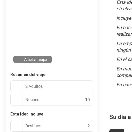
Esta id
efectiv
﻿Incluy
En caso
realiza
La empr
ningún 
En el c
Ampliar mapa
En much
Resumen del viaje
compañí
En caso
2 Adultos
Noches
10
Esta idea incluye
Su día a
Destinos
2