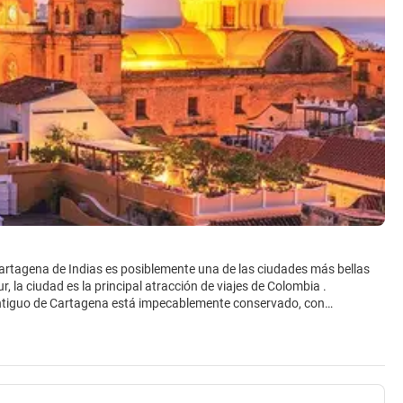
rtagena de Indias es posiblemente una de las ciudades más bellas
, la ciudad es la principal atracción de viajes de Colombia .
 antiguo de Cartagena está impecablemente conservado, con
r por sus calles de imagen perfecta es simplemente una delicia. Dar
 edificios coloniales españoles como el Palacio de la Inquisición, el
tretenimiento en Cartagena, con un sinnúmero de opciones de nuevos y
tesoros culturales en las Américas.